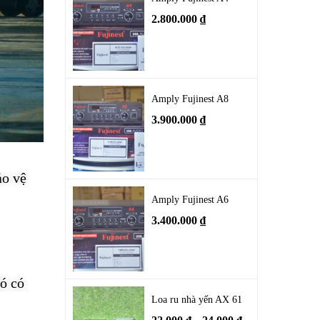
2.800.000
₫
Amply Fujinest A8
3.900.000
₫
ảo vệ
Amply Fujinest A6
3.400.000
₫
ó có
Loa ru nhà yến AX 61