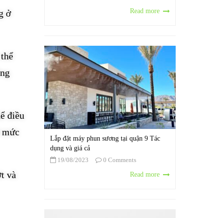
Read more
g ở
 thể
ằng
hể điều
ở mức
Lắp đặt máy phun sương tại quận 9 Tác
dụng và giá cả
19/08/2023
0 Comments
t và
Read more