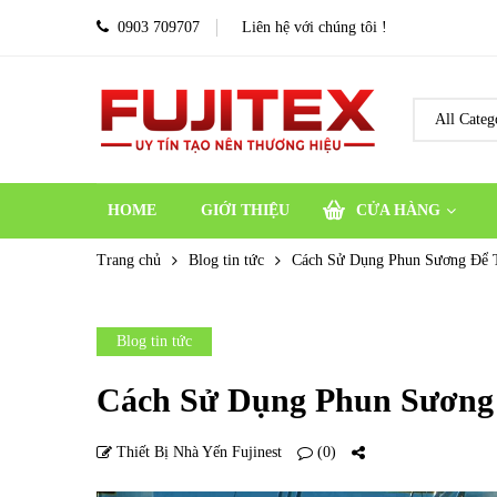
0903 709707
Liên hệ với chúng tôi !
HOME
GIỚI THIỆU
CỬA HÀNG
Trang chủ
Blog tin tức
Cách Sử Dụng Phun Sương Để
Blog tin tức
Cách Sử Dụng Phun Sương
Thiết Bị Nhà Yến Fujinest
(0)