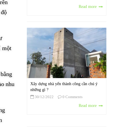
trên
Read more
 độ
ư
í một
 bằng
ào nhu
Xây dựng nhà yến thành công cần chú ý
những gì ?
30/12/2022
0 Comments
Read more
ng
n