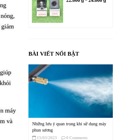
22.000
₫
24.000
₫
–
ong
 nóng,
ể giảm
BÀI VIẾT NỔI BẬT
 giúp
 khỏi
ện máy
ẩm và
Những lưu ý quan trọng khi sử dụng máy
phun sương
15/03/2023
0 Comments