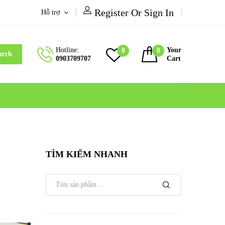
Register Or Sign In
Hỗ trợ
Hotline:
Your
0
0
arch
0903709707
Cart
TÌM KIẾM NHANH