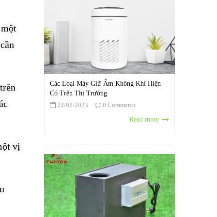
 một
 cần
Các Loại Máy Giữ Ẩm Không Khí Hiện
trên
Có Trên Thị Trường
ác
22/02/2023
0 Comments
Read more
một vị
ều