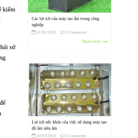
ể kiểm
Các lợi ích của máy tạo ẩm trong công
n
nghiệp
11/02/2023
0 Comments
Read more
hải sử
ong
 để
n
Lợi ích sức khỏe của việc sử dụng máy tạo
độ ẩm siêu âm
10/03/2023
0 Comments