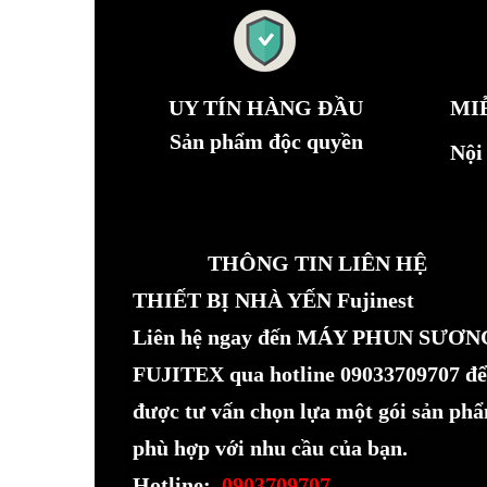
UY TÍN HÀNG ĐẦU
MI
Sản phẩm độc quyền
Nội
THÔNG TIN LIÊN HỆ
THIẾT BỊ NHÀ YẾN Fujinest
Liên hệ ngay đến MÁY PHUN SƯƠN
FUJITEX qua hotline 09033709707 để
được tư vấn chọn lựa một gói sản ph
phù hợp với nhu cầu của bạn.
Hotline:
0903709707