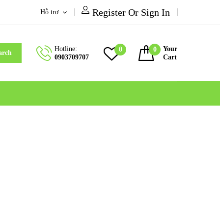
Register Or Sign In
Hỗ trợ
Hotline:
Your
0
0
arch
0903709707
Cart