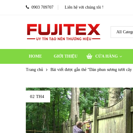
0903 709707
Liên hệ với chúng tôi !
HOME
GIỚI THIỆU
CỬA HÀNG
Trang chủ
Bài viết được gắn thẻ “Dàn phun sương tưới cây
02 TH4