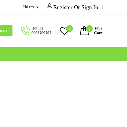
Register Or Sign In
Hỗ trợ
Hotline:
Your
0
0
arch
0903709707
Cart