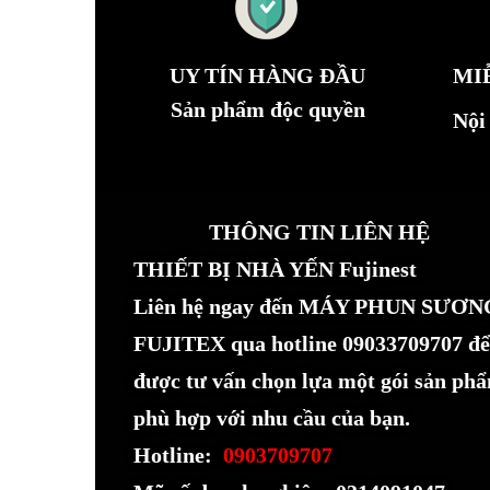
UY TÍN HÀNG ĐẦU
MI
Sản phẩm độc quyền
Nội
THÔNG TIN LIÊN HỆ
THIẾT BỊ NHÀ YẾN Fujinest
Liên hệ ngay đến MÁY PHUN SƯƠN
FUJITEX qua hotline 09033709707 để
được tư vấn chọn lựa một gói sản ph
phù hợp với nhu cầu của bạn.
Hotline:
0903709707