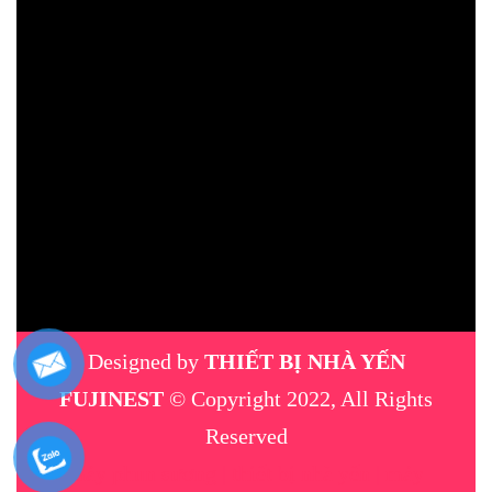
Designed by
THIẾT BỊ NHÀ YẾN
FUJINEST
© Copyright 2022, All Rights
Reserved
máy phun sương
|
thiết bị nhà yến
|
máy