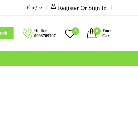
Register Or Sign In
Hỗ trợ
Hotline:
Your
0
0
arch
0903709707
Cart