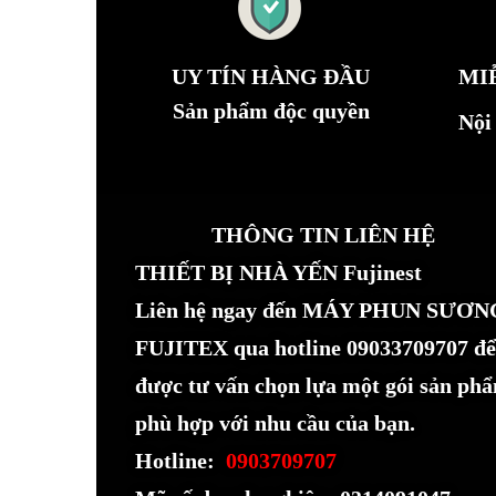
UY TÍN HÀNG ĐẦU
MI
Sản phẩm độc quyền
Nội
THÔNG TIN LIÊN HỆ
THIẾT BỊ NHÀ YẾN Fujinest
Liên hệ ngay đến MÁY PHUN SƯƠN
FUJITEX qua hotline 09033709707 để
được tư vấn chọn lựa một gói sản ph
phù hợp với nhu cầu của bạn.
Hotline:
0903709707