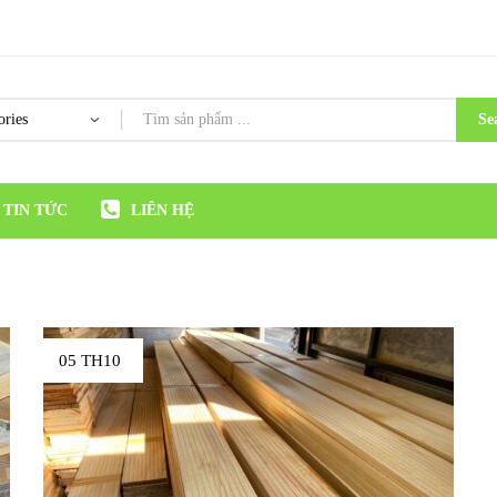
Se
TIN TỨC
LIÊN HỆ
05 TH10