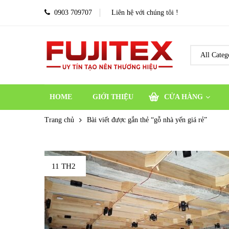
0903 709707
Liên hệ với chúng tôi !
HOME
GIỚI THIỆU
CỬA HÀNG
Trang chủ
Bài viết được gắn thẻ “gỗ nhà yến giá rẻ”
11 TH2