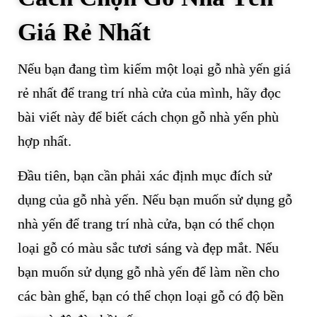
Giá Rẻ Nhất
Nếu bạn đang tìm kiếm một loại gỗ nhà yến giá
rẻ nhất để trang trí nhà cửa của mình, hãy đọc
bài viết này để biết cách chọn gỗ nhà yến phù
hợp nhất.
Đầu tiên, bạn cần phải xác định mục đích sử
dụng của gỗ nhà yến. Nếu bạn muốn sử dụng gỗ
nhà yến để trang trí nhà cửa, bạn có thể chọn
loại gỗ có màu sắc tươi sáng và đẹp mắt. Nếu
bạn muốn sử dụng gỗ nhà yến để làm nền cho
các bàn ghế, bạn có thể chọn loại gỗ có độ bền