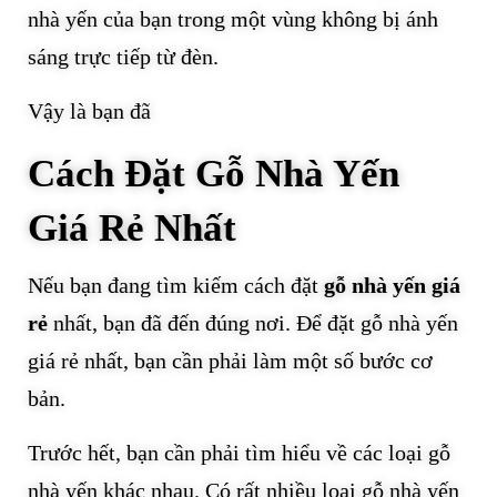
nhà yến của bạn trong một vùng không bị ánh
sáng trực tiếp từ đèn.
Vậy là bạn đã
Cách Đặt Gỗ Nhà Yến
Giá Rẻ Nhất
Nếu bạn đang tìm kiếm cách đặt
gỗ nhà yến giá
rẻ
nhất, bạn đã đến đúng nơi. Để đặt gỗ nhà yến
giá rẻ nhất, bạn cần phải làm một số bước cơ
bản.
Trước hết, bạn cần phải tìm hiểu về các loại gỗ
nhà yến khác nhau. Có rất nhiều loại gỗ nhà yến