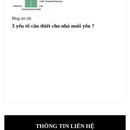
Blog tin tức
3 yếu tố cần thiết cho nhà nuôi yến ?
THÔNG TIN LIÊN HỆ