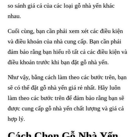
so sánh giá cả của các loại gỗ nhà yến khác
nhau.
Cuối cùng, bạn cần phải xem xét các điều kiện
và điều khoản của nhà cung cấp. Bạn cần phải
đảm bảo rằng bạn hiểu rõ tất cả các điều kiện và
điều khoản trước khi bạn đặt gỗ nhà yến.
Như vậy, bằng cách làm theo các bước trên, bạn
sẽ có thể đặt gỗ nhà yến giá rẻ nhất. Hãy luôn
làm theo các bước trên để đảm bảo rằng bạn sẽ
được cung cấp gỗ nhà yến chất lượng và giá cả
hợp lý.
Cách Chọn Gỗ Nhà Yến