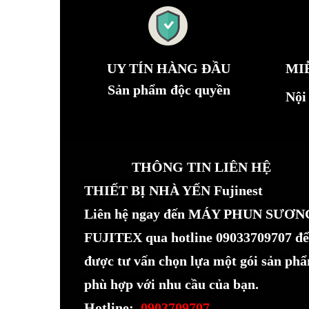
UY TÍN HÀNG ĐẦU
MI
Sản phẩm độc quyền
Nội
THÔNG TIN LIÊN HỆ
THIẾT BỊ NHÀ YẾN Fujinest
Liên hệ ngay đến MÁY PHUN SƯƠN
FUJITEX qua hotline 09033709707 để
được tư vấn chọn lựa một gói sản ph
phù hợp với nhu cầu của bạn.
Hotline:
0903709707