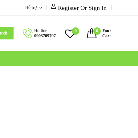
Register Or Sign In
Hỗ trợ
Hotline:
Your
0
0
arch
0903709707
Cart