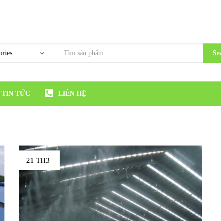
Se
TIN TỨC
LIÊN HỆ
21 TH3