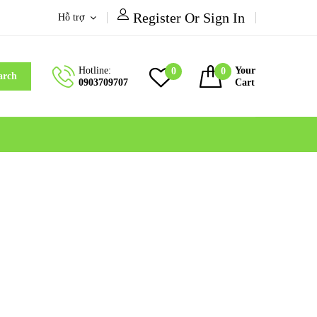
Register Or Sign In
Hỗ trợ
Hotline:
Your
0
0
arch
0903709707
Cart