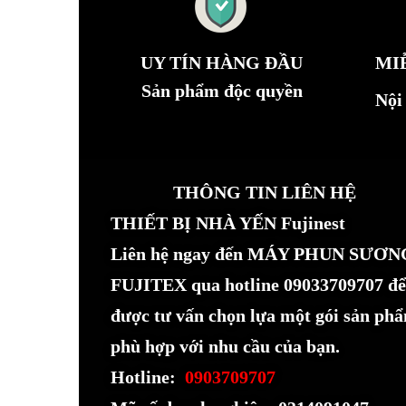
UY TÍN HÀNG ĐẦU
MI
Sản phẩm độc quyền
Nội
THÔNG TIN LIÊN HỆ
THIẾT BỊ NHÀ YẾN Fujinest
Liên hệ ngay đến MÁY PHUN SƯƠN
FUJITEX qua hotline 09033709707 để
được tư vấn chọn lựa một gói sản ph
phù hợp với nhu cầu của bạn.
Hotline:
0903709707