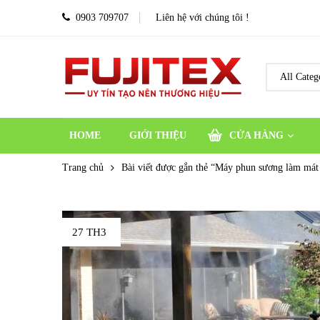
0903 709707
Liên hệ với chúng tôi !
HOME
GIỚI THIỆU
CỬA HÀNG
Trang chủ
Bài viết được gắn thẻ “Máy phun sương làm mát
27 TH3