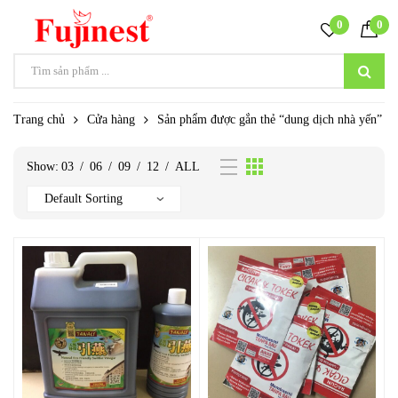
0
0
Trang chủ
Cửa hàng
Sản phẩm được gắn thẻ “dung dịch nhà yến”
Show:
03
/
06
/
09
/
12
/
ALL