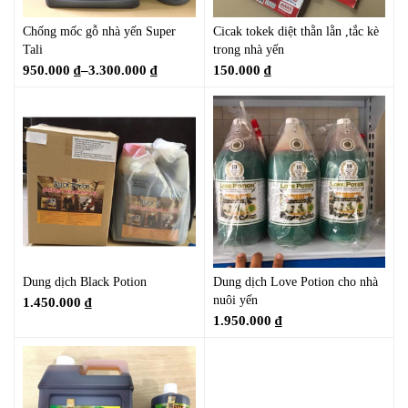
Chống mốc gỗ nhà yến Super
Cicak tokek diệt thằn lằn ,tắc kè
Tali
trong nhà yến
950.000
₫
–
3.300.000
₫
150.000
₫
Dung dịch Black Potion
Dung dịch Love Potion cho nhà
nuôi yến
1.450.000
₫
1.950.000
₫