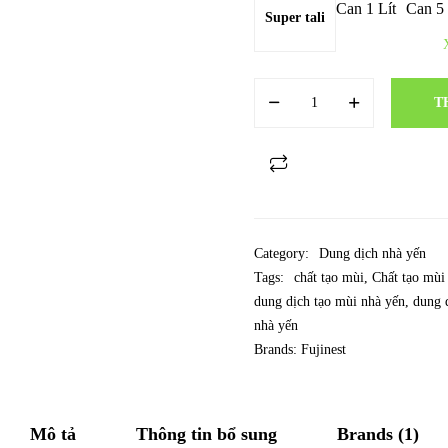
Can 1 Lít
Can 5 
Super tali
T
Category:
Dung dịch nhà yến
Tags:
chất tạo mùi
,
Chất tạo mùi
dung dịch tạo mùi nhà yến
,
dung 
nhà yến
Brands:
Fujinest
Mô tả
Thông tin bổ sung
Brands (1)