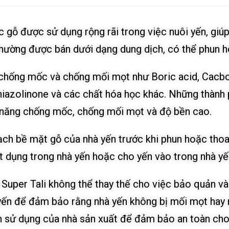
 gỗ được sử dụng rộng rãi trong việc nuôi yến, giú
hường được bán dưới dạng dung dịch, có thể phun h
chống mốc và chống mối mọt như Boric acid, Cacbona
iazolinone và các chất hóa học khác. Những thành 
ả năng chống mốc, chống mối mọt và độ bền cao.
ạch bề mặt gỗ của nhà yến trước khi phun hoặc thoa
ật dụng trong nhà yến hoặc cho yến vào trong nhà yế
g Super Tali không thể thay thế cho việc bảo quản và
 yến để đảm bảo rằng nhà yến không bị mối mọt hay
n sử dụng của nhà sản xuất để đảm bảo an toàn cho