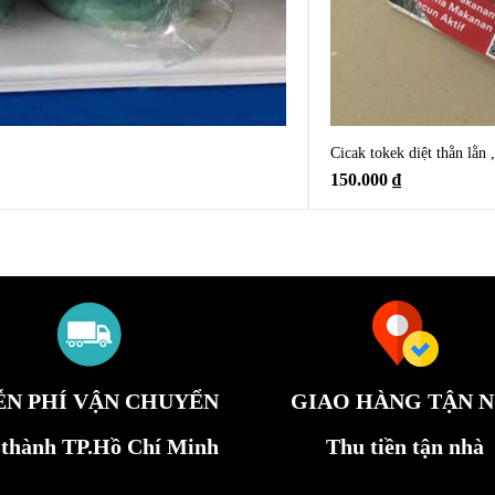
Cicak tokek diệt thằn lằn 
150.000
₫
ỄN PHÍ VẬN CHUYỂN
GIAO HÀNG TẬN N
 thành TP.Hồ Chí Minh
Thu tiền tận nhà