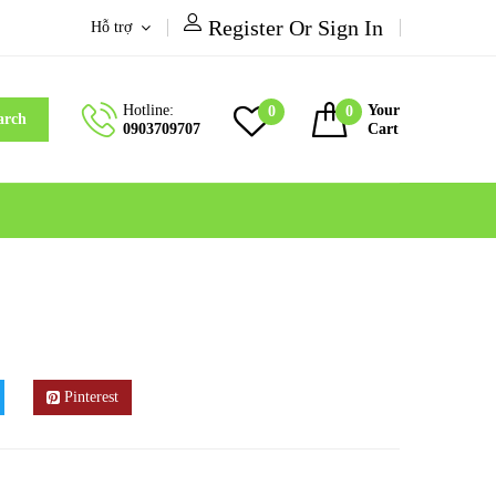
Register Or Sign In
Hỗ trợ
Hotline:
Your
0
0
arch
0903709707
Cart
Pinterest