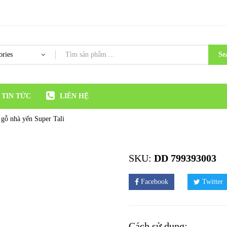
Se
TIN TỨC
LIÊN HỆ
gỗ nhà yến Super Tali
SKU:
DD 799393003
Facebook
Twitter
Cách sử dụng: