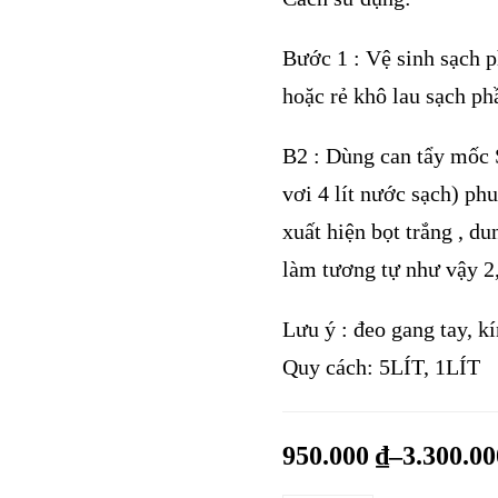
Bước 1 : Vệ sinh sạch 
hoặc rẻ khô lau sạch ph
B2 : Dùng can tẩy mốc Su
vơi 4 lít nước sạch) ph
xuất hiện bọt trắng , d
làm tương tự như vậy 2,
Lưu ý : đeo gang tay, k
Quy cách: 5LÍT, 1LÍT
950.000
₫
–
3.300.0