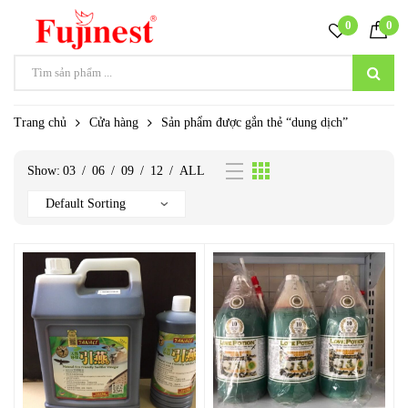
0
0
Trang chủ
Cửa hàng
Sản phẩm được gắn thẻ “dung dịch”
Show:
03
/
06
/
09
/
12
/
ALL