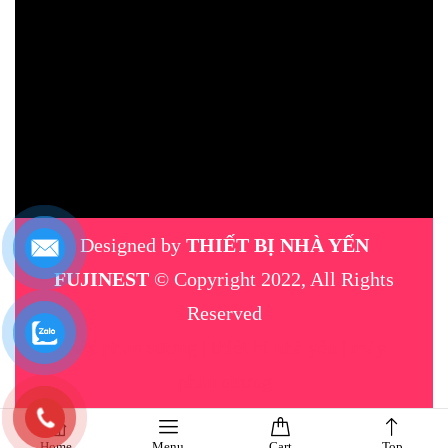
Designed by
THIẾT BỊ NHÀ YẾN
FUJINEST
© Copyright 2022, All Rights
Reserved
máy phun sương
|
thiết bị nhà yến
|
máy
phun sương
Home
Menu
Cart
Top