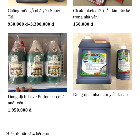
Chống mốc gỗ nhà yến Super
Cicak tokek diệt thằn lằn ,tắc kè
Tali
trong nhà yến
950.000
₫
–
3.300.000
₫
150.000
₫
Dung dịch nhà nuôi yến Tanali
Dung dịch Love Potion cho nhà
nuôi yến
1.950.000
₫
Hiển thị tất cả 4 kết quả