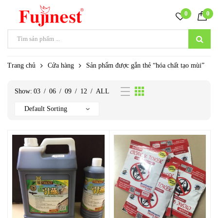
0
0
Trang chủ
Cửa hàng
Sản phẩm được gắn thẻ “hóa chất tạo mùi”
Show:
03
/
06
/
09
/
12
/
ALL