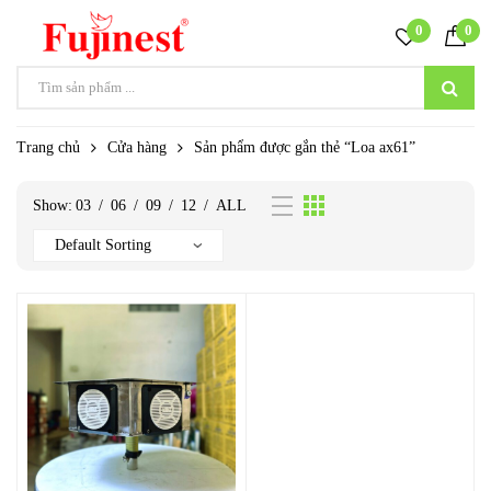
0
0
Trang chủ
Cửa hàng
Sản phẩm được gắn thẻ “Loa ax61”
Show:
03
/
06
/
09
/
12
/
ALL