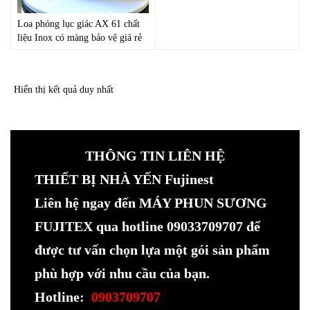
Loa phóng lục giác AX 61 chất
liệu Inox có màng bảo vệ giá rẻ
Hiển thị kết quả duy nhất
THÔNG TIN LIÊN HỆ
THIẾT BỊ NHÀ YẾN Fujinest
Liên hệ ngay đến MÁY PHUN SƯƠNG
FUJITEX qua hotline 09033709707 để
được tư vấn chọn lựa một gói sản phẩm
phù hợp với nhu cầu của bạn.
Hotline:
0903709707