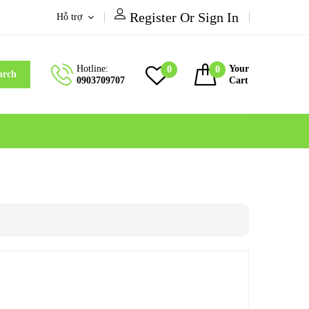
Register Or Sign In
Hỗ trợ
Hotline:
Your
0
0
arch
0903709707
Cart