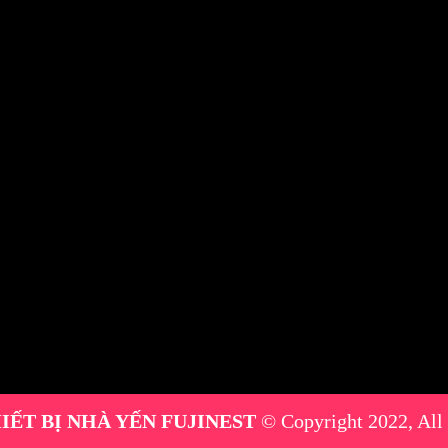
IẾT BỊ NHÀ YẾN FUJINEST
© Copyright 2022, All