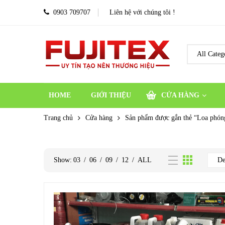
0903 709707
Liên hệ với chúng tôi !
HOME
GIỚI THIỆU
CỬA HÀNG
Trang chủ
Cửa hàng
Sản phẩm được gắn thẻ “Loa phóng
Show:
03
/
06
/
09
/
12
/
ALL