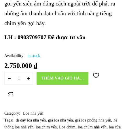
gọi yến siêu âm đúng cách ngoài trời để phát ra
những âm thanh đạt chuẩn với tính năng tiếng
chim yến gọi bầy.
LH : 0903709707 Để được tư vấn
Availability:
in stock
2.750.000
₫
THÊM VÀO GIỎ HÀNG
Category:
Loa nhà yến
Tags:
đi dây loa nhà yến
,
giá loa nhà yến
,
giá loa phóng nhà yến
,
hệ
thống loa nhà yến
,
loa chim yến
,
Loa chùm
,
loa chùm nhà yến
,
loa cửa