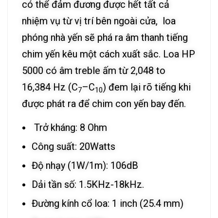
có thể đảm đương được hết tất cả
nhiệm vụ từ vị trí bên ngoài cửa, loa
phóng nhà yến sẽ phá ra âm thanh tiếng
chim yến kêu một cách xuất sắc. Loa HP
5000 có âm treble ấm từ 2,048 to
16,384 Hz (C
–C
) đem lại rõ tiếng khi
7
10
được phát ra để chim con yến bay đến.
Trở kháng: 8 Ohm
Công suất: 20Watts
Độ nhạy (1W/1m): 106dB
Dải tần số: 1.5KHz-18kHz.
Đường kính cổ loa: 1 inch (25.4 mm)