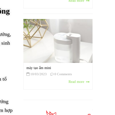
Read more
ông
ướng,
 sinh
máy tạo ẩm mini
10/03/2023
0 Comments
m tổ
Read more
ướng
am hợp