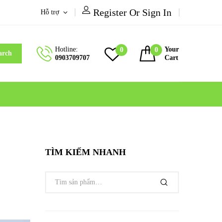
Register Or Sign In
Hỗ trợ
Hotline:
Your
0
0
arch
0903709707
Cart
TÌM KIẾM NHANH