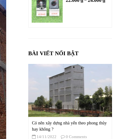
22.000
₫
24.000
₫
–
BÀI VIẾT NỔI BẬT
Có nên xây dựng nhà yến theo phong thủy
hay không ?
14/11/2022
0 Comments