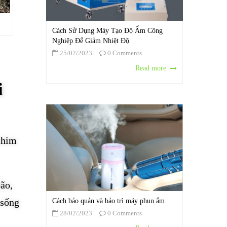
Cách Sử Dụng Máy Tạo Độ Ẩm Công
Nghiệp Để Giảm Nhiệt Độ
25/02/2023
0 Comments
Read more
i
 chim
bão,
 sống
Cách bảo quản và bảo trì máy phun ẩm
28/02/2023
0 Comments