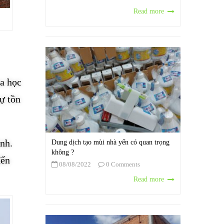
Read more
oa học
ự tồn
ình.
Dung dịch tạo mùi nhà yến có quan trọng
không ?
đến
08/08/2022
0 Comments
Read more