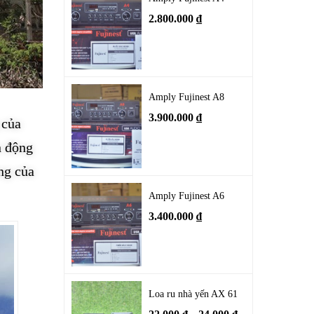
2.800.000
₫
Amply Fujinest A8
3.900.000
₫
 của
n động
ng của
Amply Fujinest A6
3.400.000
₫
Loa ru nhà yến AX 61