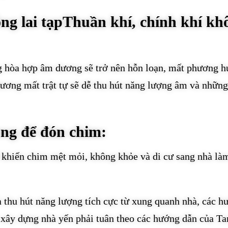
ng lai tạpThuần khí, chính khí kh
g hòa hợp âm dương sẽ trở nên hỗn loạn, mất phương h
ơng mất trật tự sẽ dễ thu hút năng lượng âm và những
ùng để đón chim:
ễ khiến chim mệt mỏi, không khỏe và di cư sang nhà là
à thu hút năng lượng tích cực từ xung quanh nhà, các h
xây dựng nhà yến phải tuân theo các hướng dẫn của T