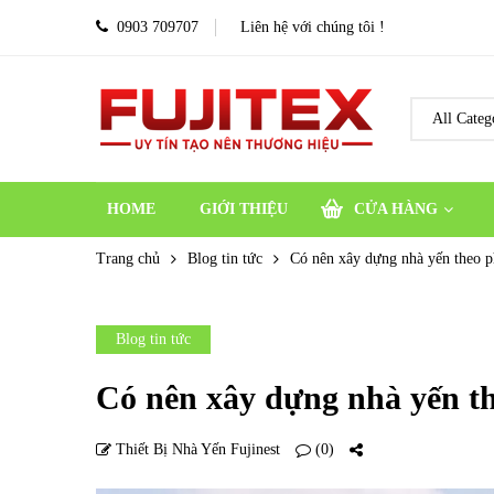
0903 709707
Liên hệ với chúng tôi !
HOME
GIỚI THIỆU
CỬA HÀNG
Trang chủ
Blog tin tức
Có nên xây dựng nhà yến theo p
Blog tin tức
Có nên xây dựng nhà yến t
Thiết Bị Nhà Yến Fujinest
(0)