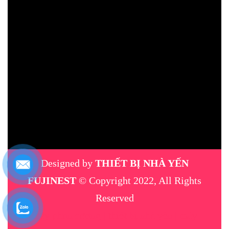
Designed by
THIẾT BỊ NHÀ YẾN
FUJINEST
© Copyright 2022, All Rights
Reserved
máy phun sương
|
thiết bị nhà yến
|
máy