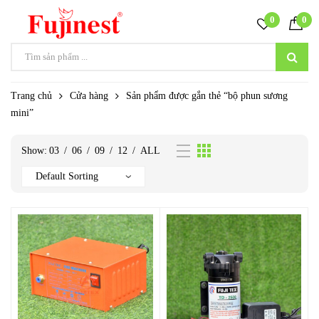
0
0
Trang chủ
Cửa hàng
Sản phẩm được gắn thẻ “bộ phun sương
mini”
Show:
03
/
06
/
09
/
12
/
ALL