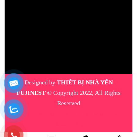
Designed by
THIẾT BỊ NHÀ YẾN
FUJINEST
© Copyright 2022, All Rights
Reserved
máy phun sương
|
thiết bị nhà yến
|
máy
phun sương