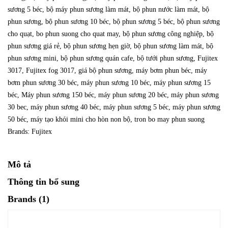
sương 5 béc
,
bộ máy phun sương làm mát
,
bộ phun nước làm mát
,
bộ
phun sương
,
bộ phun sương 10 béc
,
bộ phun sương 5 béc
,
bộ phun sương
cho quạt
,
bo phun suong cho quat may
,
bộ phun sương công nghiệp
,
bộ
phun sương giá rẻ
,
bộ phun sương hẹn giờ
,
bộ phun sương làm mát
,
bộ
phun sương mini
,
bộ phun sương quán cafe
,
bộ tưới phun sương
,
Fujitex
3017
,
Fujitex fog 3017
,
giá bộ phun sương
,
máy bơm phun béc
,
máy
bơm phun sương 30 béc
,
máy phun sương 10 béc
,
máy phun sương 15
béc
,
Máy phun sương 150 béc
,
máy phun sương 20 béc
,
máy phun sương
30 bec
,
máy phun sương 40 béc
,
máy phun sương 5 béc
,
máy phun sương
50 béc
,
máy tạo khói mini cho hòn non bộ
,
tron bo may phun suong
Brands:
Fujitex
Mô tả
Thông tin bổ sung
Brands (1)