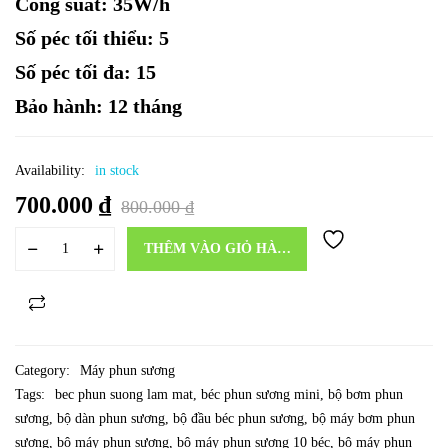
Công suất: 35W/h
Số péc tối thiểu: 5
Số péc tối đa: 15
Bảo hành: 12 tháng
Availability:
in stock
700.000
₫
800.000
₫
THÊM VÀO GIỎ HÀNG
Category:
Máy phun sương
Tags:
bec phun suong lam mat
,
béc phun sương mini
,
bộ bơm phun
sương
,
bộ dàn phun sương
,
bộ đầu béc phun sương
,
bộ máy bơm phun
sương
,
bộ máy phun sương
,
bộ máy phun sương 10 béc
,
bộ máy phun