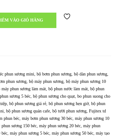
HÊM VÀO GIỎ HÀNG
éc phun sương mini
,
bộ bơm phun sương
,
bộ dàn phun sương
,
ơm phun sương
,
bộ máy phun sương
,
bộ máy phun sương 10
 máy phun sương làm mát
,
bộ phun nước làm mát
,
bộ phun
phun sương 5 béc
,
bộ phun sương cho quạt
,
bo phun suong cho
hiệp
,
bộ phun sương giá rẻ
,
bộ phun sương hẹn giờ
,
bộ phun
ni
,
bộ phun sương quán cafe
,
bộ tưới phun sương
,
Fujitex td
m phun béc
,
máy bơm phun sương 30 béc
,
máy phun sương 10
 phun sương 150 béc
,
máy phun sương 20 béc
,
máy phun
 béc
,
máy phun sương 5 béc
,
máy phun sương 50 béc
,
máy tạo