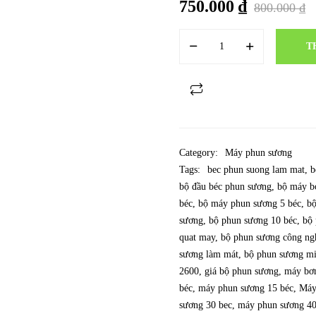
750.000
₫
800.000
₫
T
Category:
Máy phun sương
Tags:
bec phun suong lam mat
,
b
bộ đầu béc phun sương
,
bộ máy b
béc
,
bộ máy phun sương 5 béc
,
bộ
sương
,
bộ phun sương 10 béc
,
bộ 
quat may
,
bộ phun sương công ng
sương làm mát
,
bộ phun sương mi
2600
,
giá bộ phun sương
,
máy bơ
béc
,
máy phun sương 15 béc
,
Máy
sương 30 bec
,
máy phun sương 40