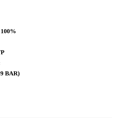
i 100%
/P
c
(9 BAR)