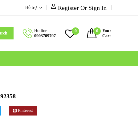
Register Or Sign In
Hỗ trợ
Hotline:
Your
0
0
arch
0903709707
Cart
92358
Pinterest