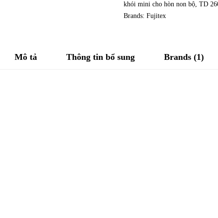
khói mini cho hòn non bộ
,
TD 26
Brands:
Fujitex
Mô tả
Thông tin bổ sung
Brands (1)