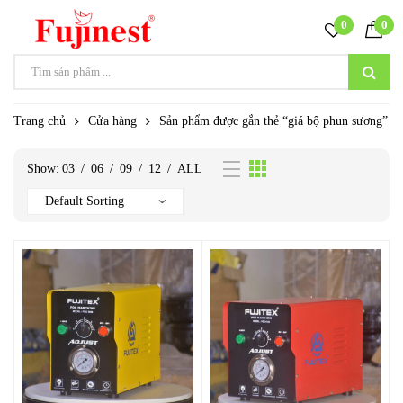
0
0
Trang chủ
Cửa hàng
Sản phẩm được gắn thẻ “giá bộ phun sương”
Show:
03
/
06
/
09
/
12
/
ALL