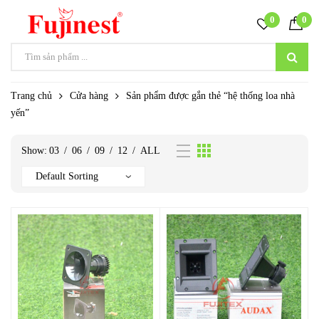
0
0
Trang chủ
Cửa hàng
Sản phẩm được gắn thẻ “hệ thống loa nhà
yến”
Show:
03
/
06
/
09
/
12
/
ALL