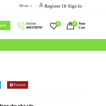
Register Or Sign In
Hỗ trợ
Hotline:
Your
0
0
arch
0903709707
Cart
Pinterest
dùng cho nhà yến