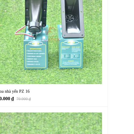
oa nhà yến PZ 16
0.000
₫
70.000
₫