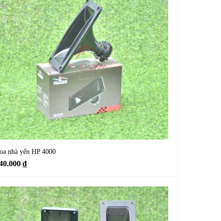
oa nhà yến HP 4000
40.000
₫