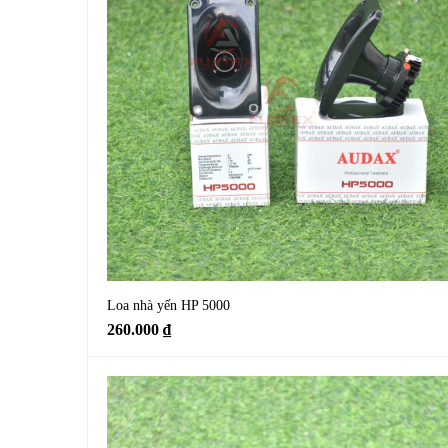
Loa nhà yến HP 5000
260.000
₫