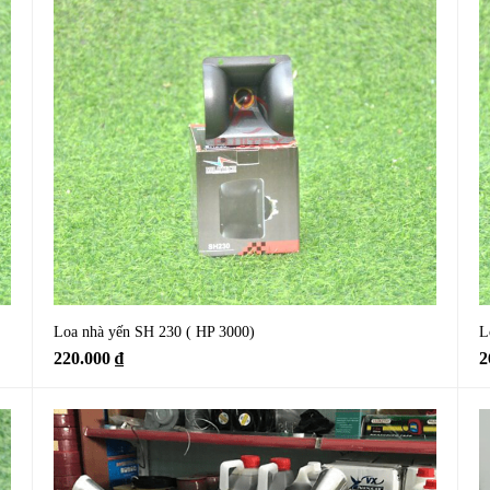
Loa nhà yến SH 230 ( HP 3000)
L
220.000
₫
2