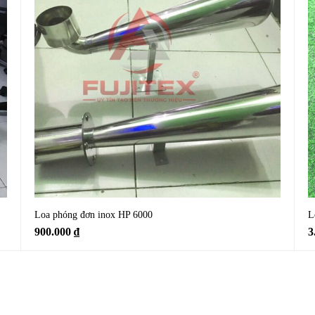
Loa phóng đơn inox HP 6000
L
900.000
₫
3