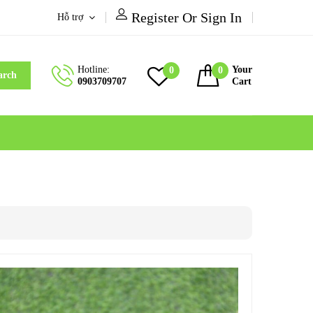
Register Or Sign In
Hỗ trợ
Hotline:
Your
0
0
arch
0903709707
Cart