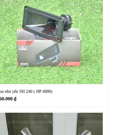
oa nhà yến SH 240 ( HP 4000)
60.000
₫