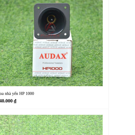
oa nhà yến HP 1000
40.000
₫