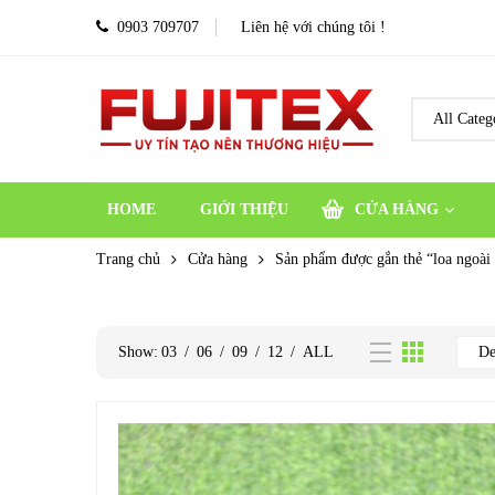
0903 709707
Liên hệ với chúng tôi !
HOME
GIỚI THIỆU
CỬA HÀNG
Trang chủ
Cửa hàng
Sản phẩm được gắn thẻ “loa ngoài 
Show:
03
/
06
/
09
/
12
/
ALL