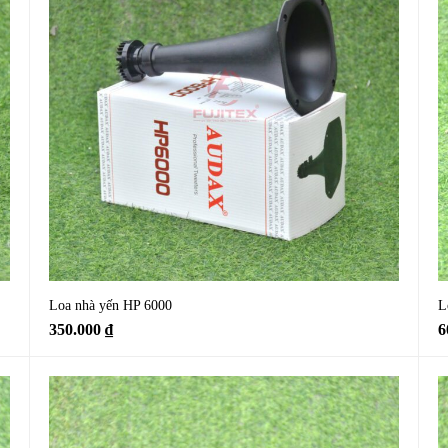
Loa nhà yến HP 6000
L
350.000
₫
6