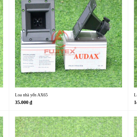
Loa nhà yến AX65
L
35.000
₫
1