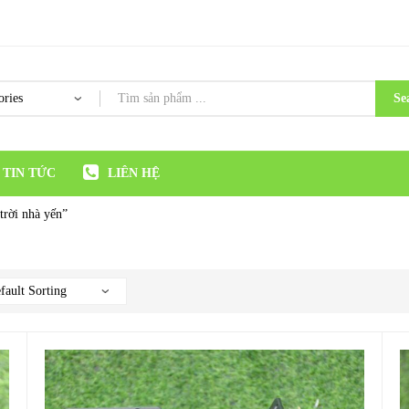
Se
TIN TỨC
LIÊN HỆ
trời nhà yến”