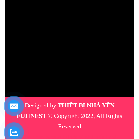
Designed by
THIẾT BỊ NHÀ YẾN
FUJINEST
© Copyright 2022, All Rights
Reserved
máy phun sương
|
thiết bị nhà yến
|
máy