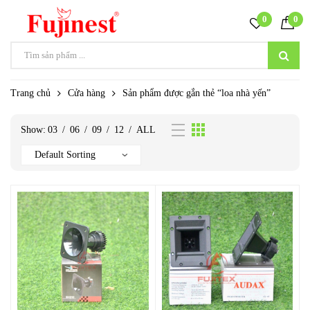
0
0
Trang chủ
Cửa hàng
Sản phẩm được gắn thẻ “loa nhà yến”
Show:
03
/
06
/
09
/
12
/
ALL