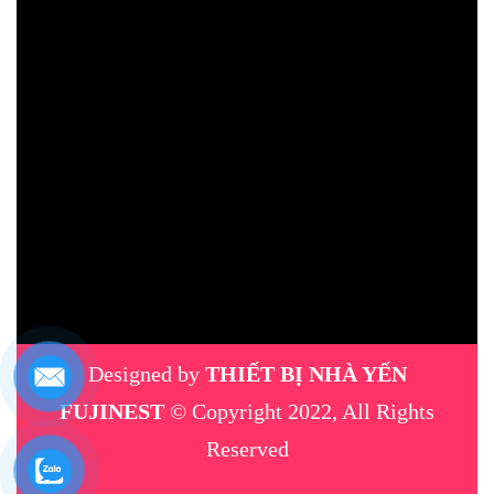
Designed by
THIẾT BỊ NHÀ YẾN
FUJINEST
© Copyright 2022, All Rights
Reserved
máy phun sương
|
thiết bị nhà yến
|
máy