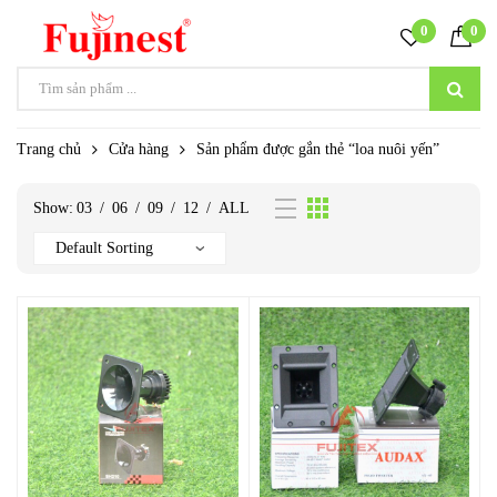
0
0
Trang chủ
Cửa hàng
Sản phẩm được gắn thẻ “loa nuôi yến”
Show:
03
/
06
/
09
/
12
/
ALL