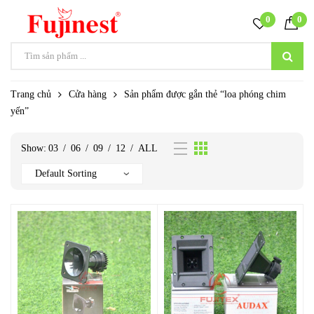
0
0
Trang chủ
Cửa hàng
Sản phẩm được gắn thẻ “loa phóng chim
yến”
Show:
03
/
06
/
09
/
12
/
ALL