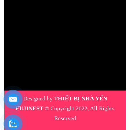
Designed by
THIẾT BỊ NHÀ YẾN
FUJINEST
© Copyright 2022, All Rights
Reserved
máy phun sương
|
thiết bị nhà yến
|
máy