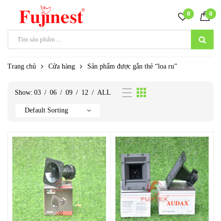
0
0
Trang chủ
Cửa hàng
Sản phẩm được gắn thẻ “loa ru”
Show:
03
/
06
/
09
/
12
/
ALL