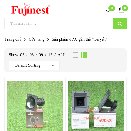
0
0
Trang chủ
Cửa hàng
Sản phẩm được gắn thẻ “loa yến”
Show:
03
/
06
/
09
/
12
/
ALL