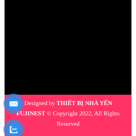
Designed by
THIẾT BỊ NHÀ YẾN
FUJINEST
© Copyright 2022, All Rights
Reserved
máy phun sương
|
thiết bị nhà yến
|
máy