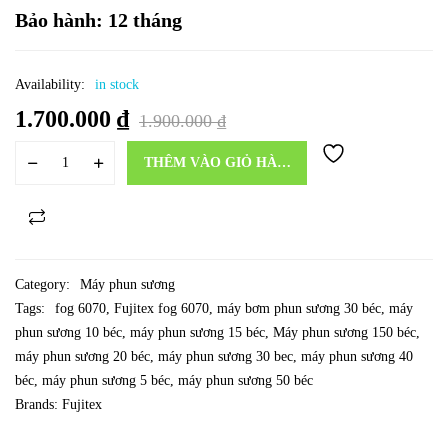
Bảo hành: 12 tháng
Availability:
in stock
1.700.000
₫
1.900.000
₫
THÊM VÀO GIỎ HÀNG
Category:
Máy phun sương
Tags:
fog 6070
,
Fujitex fog 6070
,
máy bơm phun sương 30 béc
,
máy
phun sương 10 béc
,
máy phun sương 15 béc
,
Máy phun sương 150 béc
,
máy phun sương 20 béc
,
máy phun sương 30 bec
,
máy phun sương 40
béc
,
máy phun sương 5 béc
,
máy phun sương 50 béc
Brands:
Fujitex