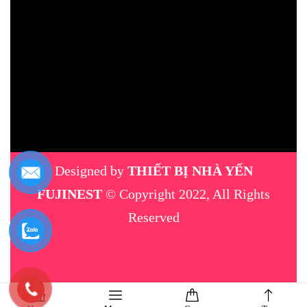
Designed by
THIẾT BỊ NHÀ YẾN
FUJINEST
© Copyright 2022, All Rights
Reserved
máy phun sương
|
thiết bị nhà yến
|
máy
phun sương