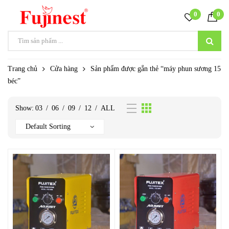
0
0
Trang chủ
Cửa hàng
Sản phẩm được gắn thẻ “máy phun sương 15
béc”
Show:
03
/
06
/
09
/
12
/
ALL