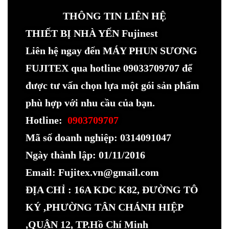
THÔNG TIN LIÊN HỆ
THIẾT BỊ NHÀ YẾN Fujinest
Liên hệ ngay đến MÁY PHUN SƯƠNG
FUJITEX qua hotline 09033709707 để
được tư vấn chọn lựa một gói sản phẩm
phù hợp với nhu cầu của bạn.
Hotline:
0903709707
Mã số doanh nghiệp: 0314091047
Ngày thành lập: 01/11/2016
Email: Fujitex.vn@gmail.com
ĐỊA CHỈ : 16A KDC K82, ĐƯỜNG TÔ
KÝ ,PHƯỜNG TÂN CHÁNH HIỆP
,QUẬN 12, TP.Hồ Chí Minh