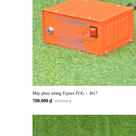
Máy phun sương Fujitex FOG – 3017
700.000
₫
800.000
₫