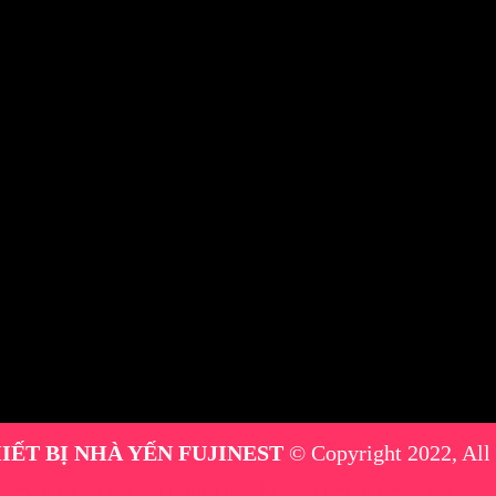
IẾT BỊ NHÀ YẾN FUJINEST
© Copyright 2022, All
máy phun sương
|
thiết bị nhà yến
|
máy phun sương