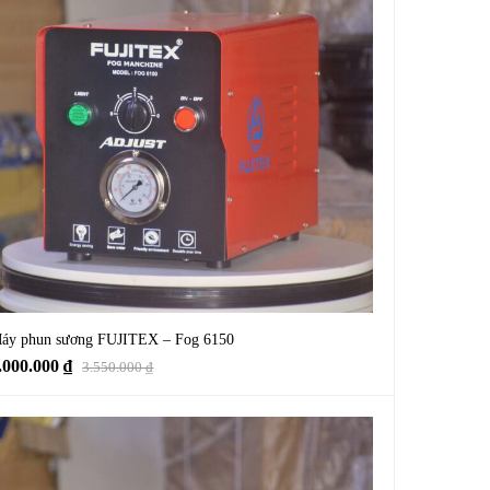
áy phun sương FUJITEX – Fog 6150
.000.000
₫
3.550.000
₫