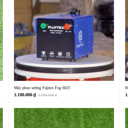
Máy phun sương Fujitex Fog 6025
M
1.100.000
₫
1
1.200.000
₫