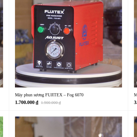
Máy phun sương FUJITEX – Fog 6070
M
1.700.000
₫
3
1.900.000
₫