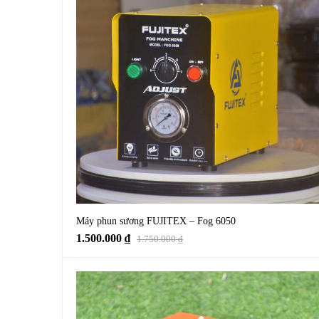
Máy phun sương FUJITEX – Fog 6050
1.500.000
₫
1.750.000
₫