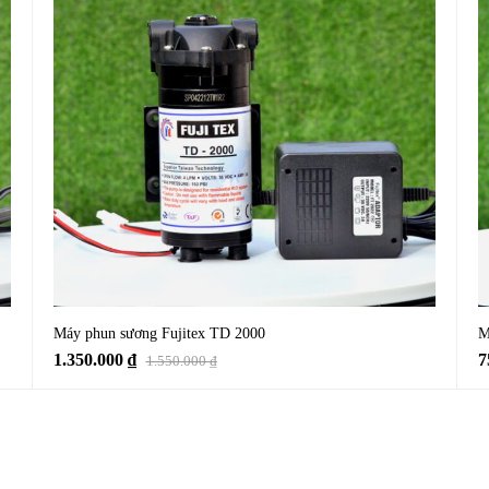
Máy phun sương Fujitex TD 2000
M
1.350.000
₫
7
1.550.000
₫