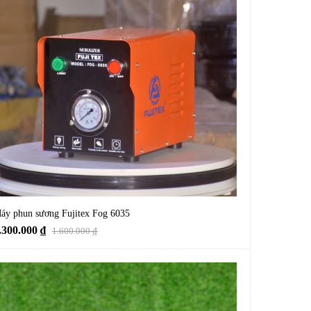
áy phun sương Fujitex Fog 6035
.300.000
₫
1.600.000
₫