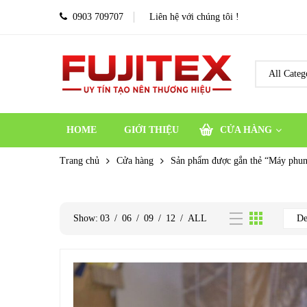
0903 709707
Liên hệ với chúng tôi !
HOME
GIỚI THIỆU
CỬA HÀNG
Trang chủ
Cửa hàng
Sản phẩm được gắn thẻ “Máy phun
Show:
03
/
06
/
09
/
12
/
ALL