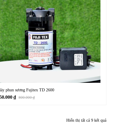
áy phun sương Fujitex TD 2600
50.000
₫
800.000
₫
Hiển thị tất cả 9 kết quả