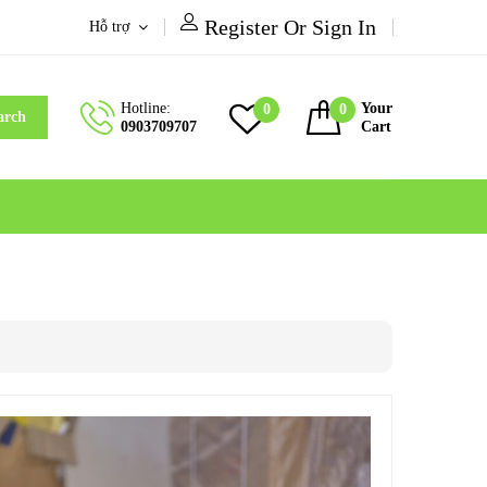
Register Or Sign In
Hỗ trợ
Hotline:
Your
0
0
arch
0903709707
Cart