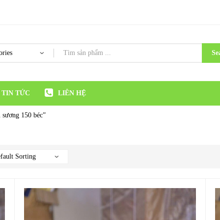
Se
TIN TỨC
LIÊN HỆ
 sương 150 béc”