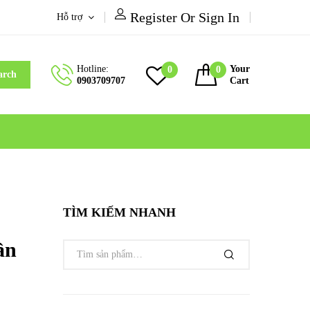
Register Or Sign In
Hỗ trợ
Hotline:
Your
0
0
arch
0903709707
Cart
TÌM KIẾM NHANH
ần