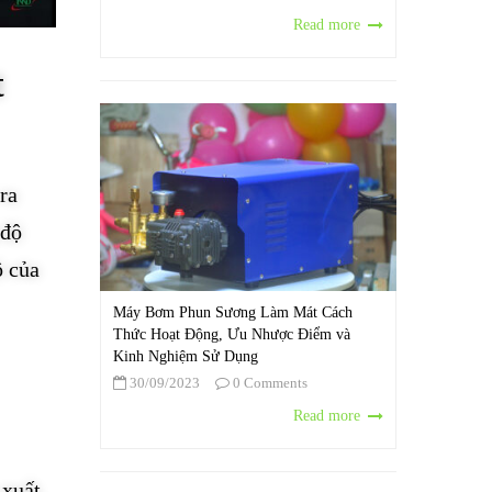
Read more
t
ra
 độ
ộ của
Máy Bơm Phun Sương Làm Mát Cách
Thức Hoạt Động, Ưu Nhược Điểm và
Kinh Nghiệm Sử Dụng
30/09/2023
0 Comments
Read more
xuất.