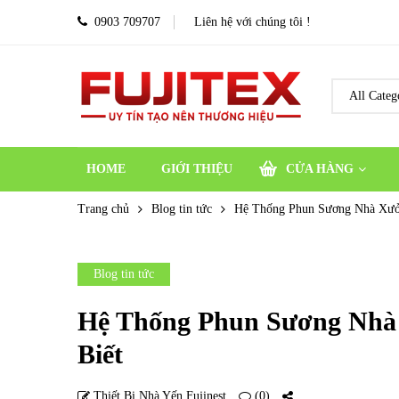
0903 709707
Liên hệ với chúng tôi !
HOME
GIỚI THIỆU
CỬA HÀNG
Trang chủ
Blog tin tức
Hệ Thống Phun Sương Nhà Xưởn
Blog tin tức
Hệ Thống Phun Sương Nhà
Biết
Thiết Bị Nhà Yến Fujinest
(0)