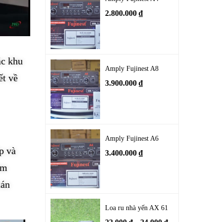
2.800.000
₫
ác khu
Amply Fujinest A8
ết về
3.900.000
₫
Amply Fujinest A6
p và
3.400.000
₫
ồm
tán
Loa ru nhà yến AX 61