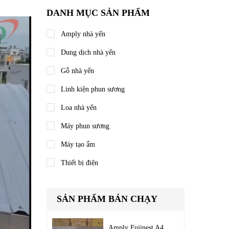
DANH MỤC SẢN PHẨM
Amply nhà yến
Dung dịch nhà yến
Gỗ nhà yến
Linh kiện phun sương
Loa nhà yến
Máy phun sương
Máy tạo ẩm
Thiết bị điện
SẢN PHẨM BÁN CHẠY
Amply Fujinest A4