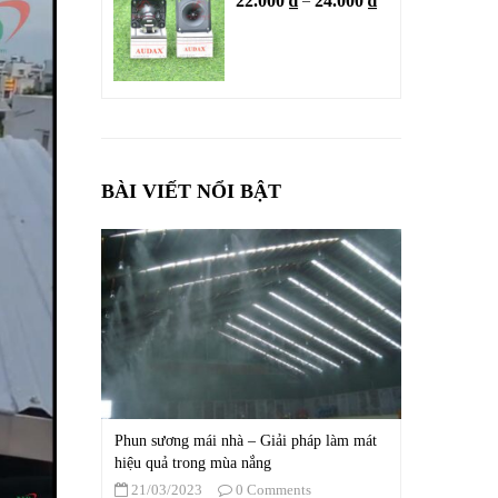
22.000
₫
24.000
₫
–
BÀI VIẾT NỔI BẬT
Phun sương mái nhà – Giải pháp làm mát
hiệu quả trong mùa nắng
21/03/2023
0 Comments