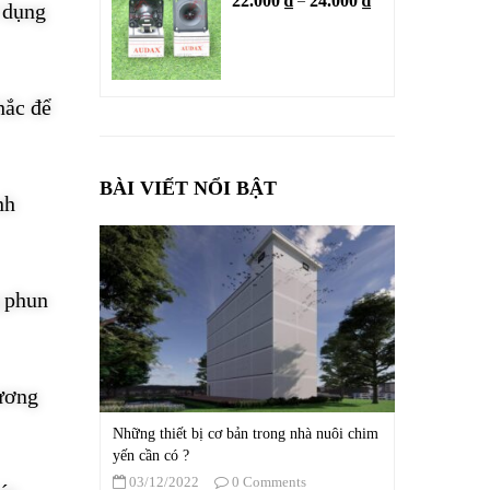
22.000
₫
24.000
₫
–
ử dụng
hắc để
BÀI VIẾT NỔI BẬT
nh
g phun
sương
Những thiết bị cơ bản trong nhà nuôi chim
yến cần có ?
03/12/2022
0 Comments