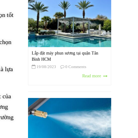
ọn tốt
 chọn
Lắp đặt máy phun sương tại quận Tân
Bình HCM
19/08/2023
0 Comments
là lựa
Read more
t của
ơng
trường