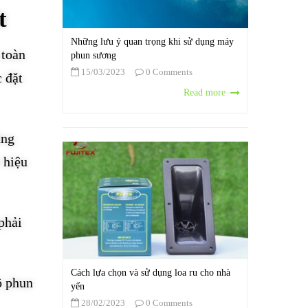
t
Những lưu ý quan trọng khi sử dụng máy
 toàn
phun sương
15/03/2023
0 Comments
 đặt
Read more
ằng
 hiệu
phải
Cách lựa chọn và sử dụng loa ru cho nhà
ộ phun
yến
28/02/2023
0 Comments