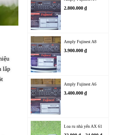
2.800.000
₫
Amply Fujinest A8
3.900.000
₫
hiệu
n lắp
ột
Amply Fujinest A6
3.400.000
₫
Loa ru nhà yến AX 61