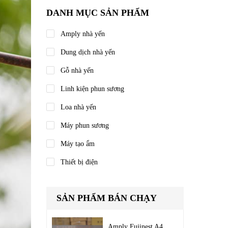
DANH MỤC SẢN PHẨM
Amply nhà yến
Dung dịch nhà yến
Gỗ nhà yến
Linh kiện phun sương
Loa nhà yến
Máy phun sương
Máy tạo ẩm
Thiết bị điện
SẢN PHẨM BÁN CHẠY
Amply Fujinest A4