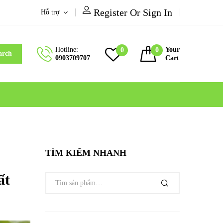
Register Or Sign In
Hỗ trợ
Hotline:
Your
0
0
arch
0903709707
Cart
TÌM KIẾM NHANH
ất