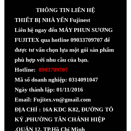
THÔNG TIN LIÊN HỆ
THIẾT BỊ NHÀ YẾN Fujinest
Liên hệ ngay đến MÁY PHUN SƯƠNG
FUJITEX qua hotline 09033709707 để
được tư vấn chọn lựa một gói sản phẩm
phù hợp với nhu cầu của bạn.
Hotline:
0903709707
Mã số doanh nghiệp: 0314091047
Ngày thành lập: 01/11/2016
Email: Fujitex.vn@gmail.com
ĐỊA CHỈ : 16A KDC K82, ĐƯỜNG TÔ
KÝ ,PHƯỜNG TÂN CHÁNH HIỆP
,QUẬN 12, TP.Hồ Chí Minh