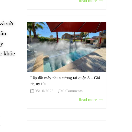
Read more
và sức
iãn.
áy
c khỏe
Lắp đặt máy phun sương tại quận 8 – Giá
rẻ, uy tín
05/10/2023
0 Comments
Read more