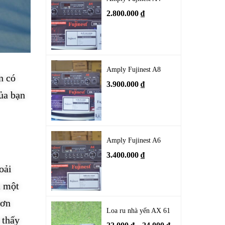
2.800.000
₫
Amply Fujinest A8
n có
3.900.000
₫
ủa bạn
Amply Fujinest A6
3.400.000
₫
oải
a một
hơn
Loa ru nhà yến AX 61
 thấy