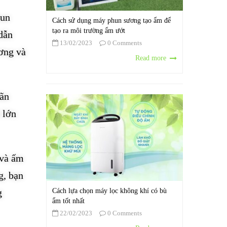
hun
Cách sử dụng máy phun sương tạo ẩm để
tạo ra môi trường ẩm ướt
dẫn
13/02/2023
0 Comments
ơng và
Read more
iãn
 lớn
 và ấm
g, bạn
g
Cách lựa chọn máy lọc không khí có bù
ẩm tốt nhất
22/02/2023
0 Comments