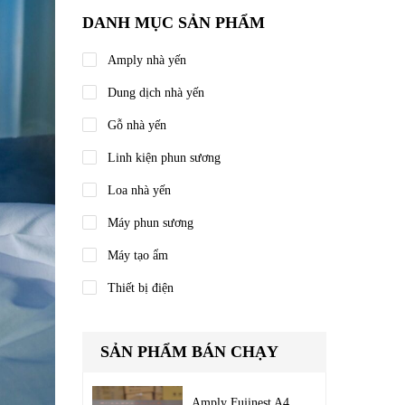
DANH MỤC SẢN PHẨM
Amply nhà yến
Dung dịch nhà yến
Gỗ nhà yến
Linh kiện phun sương
Loa nhà yến
Máy phun sương
Máy tạo ẩm
Thiết bị điện
SẢN PHẨM BÁN CHẠY
Amply Fujinest A4