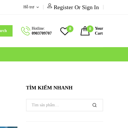
Register Or Sign In
Hỗ trợ
Hotline:
Your
0
0
arch
0903709707
Cart
TÌM KIẾM NHANH