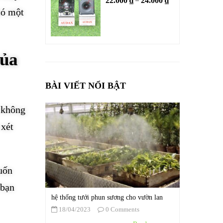
22.000
₫
24.000
₫
–
có một
của
BÀI VIẾT NỔI BẬT
 không
 xét
uốn
 bạn
hệ thống tưới phun sương cho vườn lan
18/04/2023
0 Comments