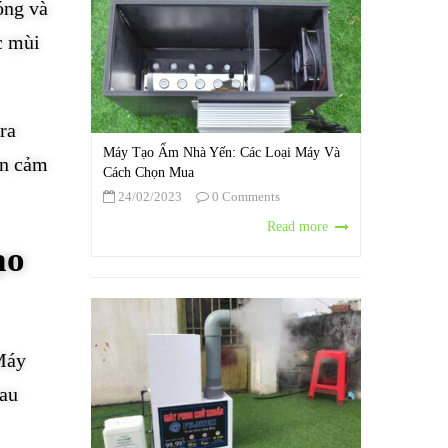
óng và
c mùi
ra
Máy Tạo Ẩm Nhà Yến: Các Loại Máy Và
ạn cảm
Cách Chọn Mua
24/02/2023
0 Comments
Read more
ạo
 Máy
sau