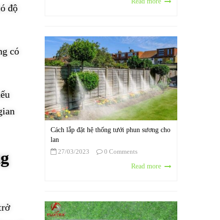
Read more
có độ
ng có
nếu
gian
Cách lắp đặt hệ thống tưới phun sương cho
lan
27/03/2023
0 Comments
ng
Read more
trở