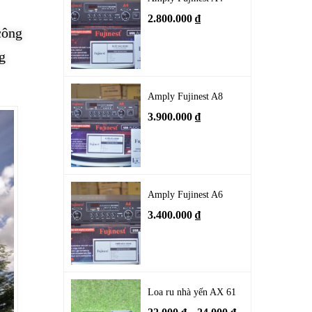
2.800.000
₫
công
g
Amply Fujinest A8
3.900.000
₫
Amply Fujinest A6
3.400.000
₫
Loa ru nhà yến AX 61