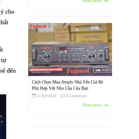
i
Read more
lý cho
chất
ất
 tự
 sẽ đến
Cách Chọn Mua Amply Nhà Yến Giá Rẻ
Phù Hợp Với Nhu Cầu Của Bạn
11/02/2023
0 Comments
Read more