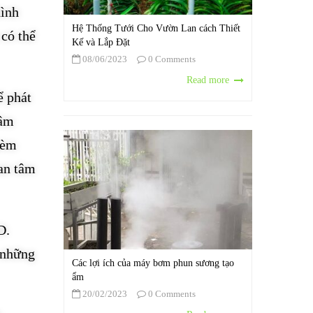
hình
Hệ Thống Tưới Cho Vườn Lan cách Thiết
 có thể
Kế và Lắp Đặt
08/06/2023
0 Comments
Read more
ể phát
 âm
kèm
uan tâm
D.
 những
Các lợi ích của máy bơm phun sương tạo
ẩm
20/02/2023
0 Comments