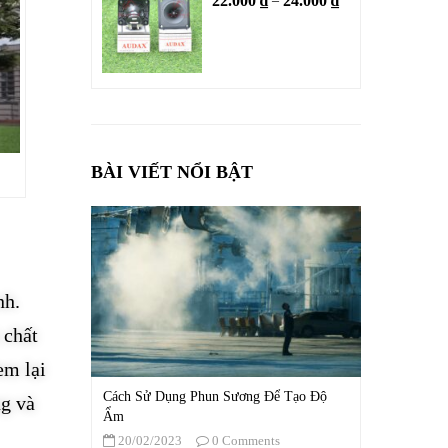
22.000
₫
24.000
₫
–
BÀI VIẾT NỔI BẬT
nh.
 chất
em lại
Cách Sử Dụng Phun Sương Để Tạo Độ
ng và
Ẩm
20/02/2023
0 Comments