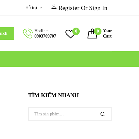
Register Or Sign In
Hỗ trợ
Hotline:
Your
0
0
arch
0903709707
Cart
TÌM KIẾM NHANH