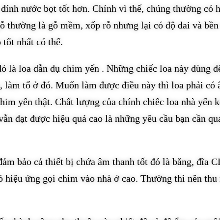
dính nước bọt tốt hơn. Chính vì thế, chúng thường có 
gỗ thường là gỗ mềm, xốp rỗ nhưng lại có độ dai và bền
ốt nhất có thể.
 đó là loa dẫn dụ chim yến . Những chiếc loa này dùng đ
, làm tổ ở đó. Muốn làm được điều này thì loa phải có
chim yến thật. Chất lượng của chính chiếc loa nhà yến 
 vẫn đạt được hiệu quả cao là những yêu cầu bạn cần q
đảm bảo cả thiết bị chứa âm thanh tốt đó là băng, đĩa C
ó hiệu ứng gọi chim vào nhà ở cao. Thường thì nên thu