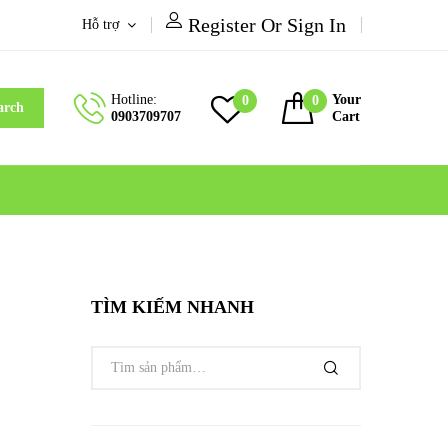
Register Or Sign In
Hỗ trợ
Hotline:
Your
0
0
arch
0903709707
Cart
TÌM KIẾM NHANH