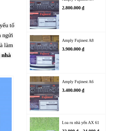
2.800.000
₫
yếu tố
a ngửi
Amply Fujinest A8
và làm
3.900.000
₫
g nhà
Amply Fujinest A6
3.400.000
₫
Loa ru nhà yến AX 61