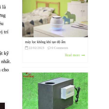
 là
ựng
ều
ị trí
máy lọc không khí tạo độ ẩm
22/02/2023
0 Comments
ật kỹ
Read more
 nhất.
n cho