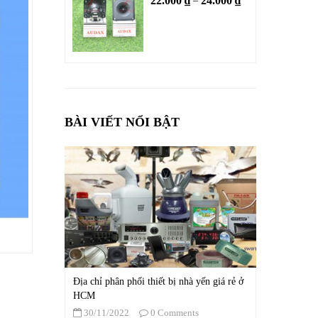
22.000
₫
24.000
₫
–
BÀI VIẾT NỔI BẬT
Địa chỉ phân phối thiết bị nhà yến giá rẻ ở
HCM
30/11/2022
0 Comments