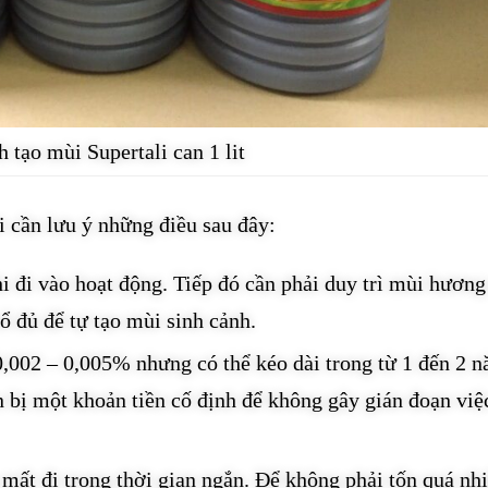
 tạo mùi Supertali can 1 lit
i cần lưu ý những điều sau đây:
i đi vào hoạt động. Tiếp đó cần phải duy trì mùi hương
ổ đủ để tự tạo mùi sinh cảnh.
0,002 – 0,005% nhưng có thể kéo dài trong từ 1 đến 2 n
 bị một khoản tiền cố định để không gây gián đoạn việ
ất đi trong thời gian ngắn. Để không phải tốn quá nhi