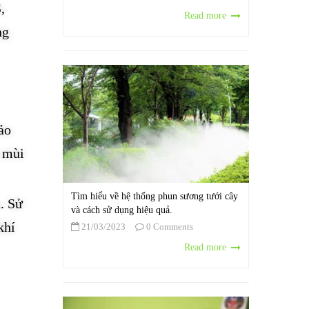
,
Read more
ng
ảo
a mùi
Tìm hiểu về hệ thống phun sương tưới cây
. Sử
và cách sử dụng hiệu quả.
khí
21/03/2023
0 Comments
Read more