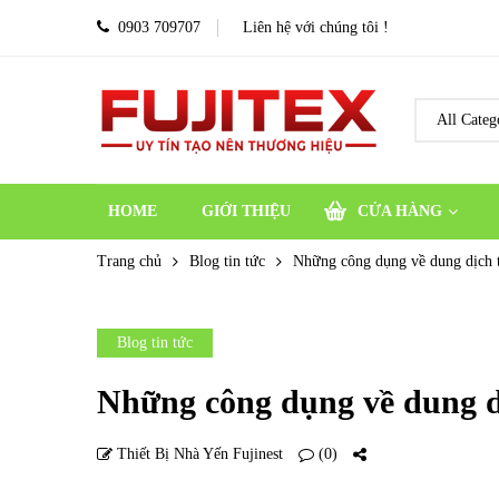
0903 709707
Liên hệ với chúng tôi !
HOME
GIỚI THIỆU
CỬA HÀNG
Trang chủ
Blog tin tức
Những công dụng về dung dịch t
Blog tin tức
Những công dụng về dung dị
Thiết Bị Nhà Yến Fujinest
(0)