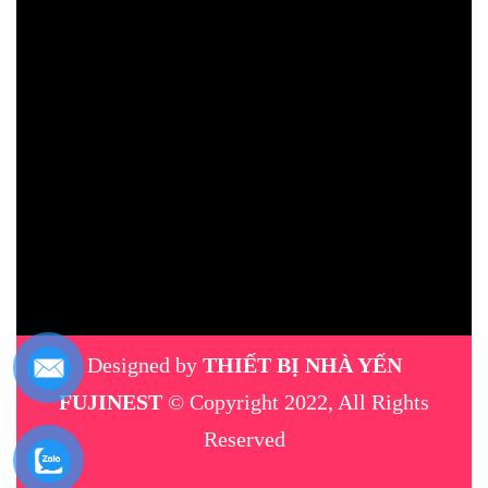
Designed by
THIẾT BỊ NHÀ YẾN
FUJINEST
© Copyright 2022, All Rights
Reserved
máy phun sương
|
thiết bị nhà yến
|
máy