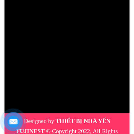
Designed by
THIẾT BỊ NHÀ YẾN
FUJINEST
© Copyright 2022, All Rights