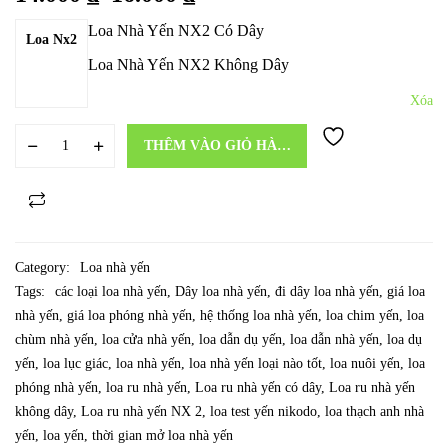
Loa Nhà Yến NX2 Có Dây
Loa Nx2
Loa Nhà Yến NX2 Không Dây
Xóa
THÊM VÀO GIỎ HÀNG
Category:
Loa nhà yến
Tags:
các loại loa nhà yến
,
Dây loa nhà yến
,
đi dây loa nhà yến
,
giá loa
nhà yến
,
giá loa phóng nhà yến
,
hệ thống loa nhà yến
,
loa chim yến
,
loa
chùm nhà yến
,
loa cửa nhà yến
,
loa dẫn dụ yến
,
loa dẫn nhà yến
,
loa dụ
yến
,
loa lục giác
,
loa nhà yến
,
loa nhà yến loại nào tốt
,
loa nuôi yến
,
loa
phóng nhà yến
,
loa ru nhà yến
,
Loa ru nhà yến có dây
,
Loa ru nhà yến
không dây
,
Loa ru nhà yến NX 2
,
loa test yến nikodo
,
loa thạch anh nhà
yến
,
loa yến
,
thời gian mở loa nhà yến